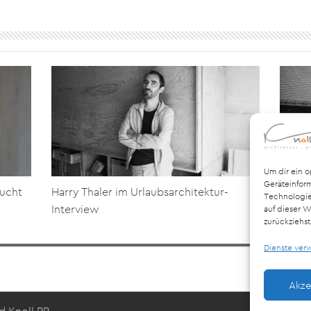
Um dir ein 
Geräteinfor
aucht
Harry Thaler im Urlaubsarchitektur-
Buchvo
Technologie
Interview
weite
auf dieser W
zurückziehs
Dienste ver
Akze