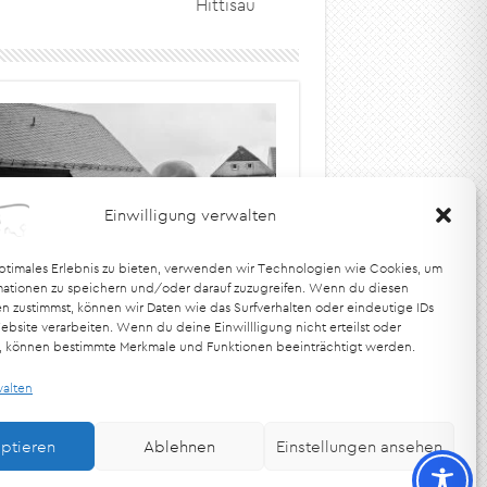
Hittisau
Einwilligung verwalten
optimales Erlebnis zu bieten, verwenden wir Technologien wie Cookies, um
mationen zu speichern und/oder darauf zuzugreifen. Wenn du diesen
rstellung: Dahinten gehts nicht
n zustimmst, können wir Daten wie das Surfverhalten oder eindeutige IDs
r
ebsite verarbeiten. Wenn du deine Einwillligung nicht erteilst oder
t, können bestimmte Merkmale und Funktionen beeinträchtigt werden.
walten
ptieren
Ablehnen
Einstellungen ansehen