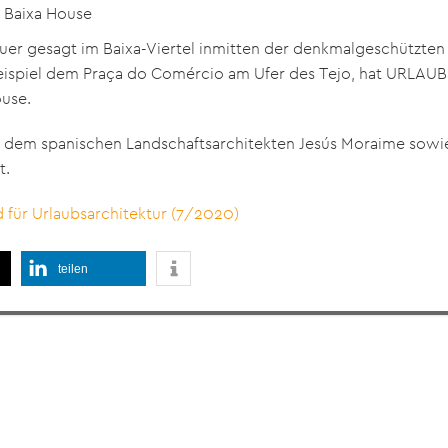
: Baixa House
uer gesagt im Baixa-Viertel inmitten der denkmalgeschützten 
eispiel dem Praça do Comércio am Ufer des Tejo, hat URLAUB
ouse.
dem spanischen Landschaftsarchitekten Jesús Moraime sowie 
t.
für Urlaubsarchitektur (7/2020)
teilen