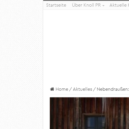
Startseite
Über Knoll PR
Aktuelle
Home
/
Aktuelles
/
Nebendraußen: 