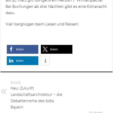
Bis 31. März gilt übrigens ein Herbst- / Winterspecial:
Bei Buchungen ab drei Nächten gibt es eine Extranacht
dazu.
Viel Vergnügen beim Lesen und Reisen!
teilen
teilen
teilen
Zurück
Neu: Zukunft
Landschaftsarchitektur – die
Debattenreihe des bdla
Bayern
Nächster