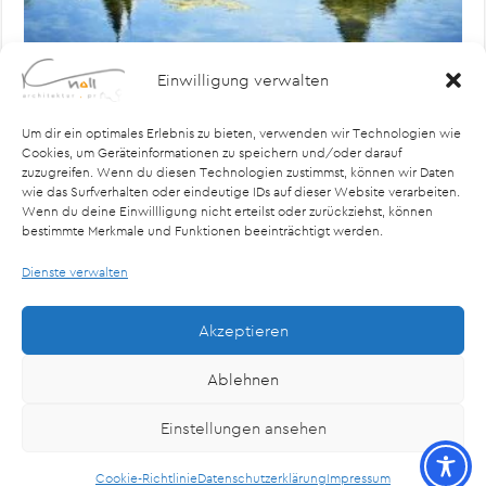
Einwilligung verwalten
Meine Story „Château de Sibra – Ort der tausend
Geschichten“ ist im Juni 2022 bei Urlaubsarchitektur
erschienen. Am Fuße der Pyrenäen hat eine Schweizer
Um dir ein optimales Erlebnis zu bieten, verwenden wir Technologien wie
Architektin das Arkadien eines französischen
Cookies, um Geräteinformationen zu speichern und/oder darauf
Industriellenpaares in seiner ganzen Pracht
zuzugreifen. Wenn du diesen Technologien zustimmst, können wir Daten
wie das Surfverhalten oder eindeutige IDs auf dieser Website verarbeiten.
wiederauferstehen lassen. Schloss-Suiten, Apartments
Wenn du deine Einwillligung nicht erteilst oder zurückziehst, können
und ein Ferienhaus treffen auf einen zauberhaften Park
bestimmte Merkmale und Funktionen beeinträchtigt werden.
samt Gebirgsblick. Bienvenue! Mehr lesen
Dienste verwalten
Mehr lesen »
Akzeptieren
3
«
1
2
4
5
»
10
...
Last »
Page 3 of 15
Ablehnen
Einstellungen ansehen
© Copyright 2026, All Rights Reserved Knoll PR
Cookie-Richtlinie
Datenschutzerklärung
Impressum