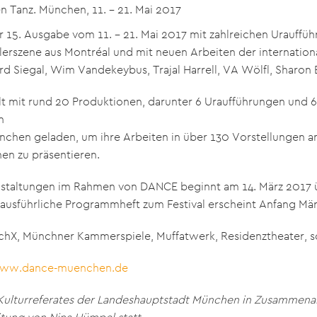
n Tanz. München, 11. – 21. Mai 2017
er 15. Ausgabe vom 11. – 21. Mai 2017 mit zahlreichen Urauff
erszene aus Montréal und mit neuen Arbeiten der internation
d Siegal, Wim Vandekeybus, Trajal Harrell, VA Wölfl, Sharon 
üllt mit rund 20 Produktionen, darunter 6 Uraufführungen und 
n
nchen geladen, um ihre Arbeiten in über 130 Vorstellungen 
en zu präsentieren.
anstaltungen im Rahmen von DANCE beginnt am 14. März 2017 
 ausführliche Programmheft zum Festival erscheint Anfang Mär
chX, Münchner Kammerspiele, Muffatwerk, Residenztheater, s
ww.dance-muenchen.de
Kulturreferates der Landeshauptstadt München in Zusammenar