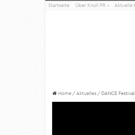
Startseite
Über Knoll PR
Aktuelle
Home
/
Aktuelles
/
DANCE Festival 