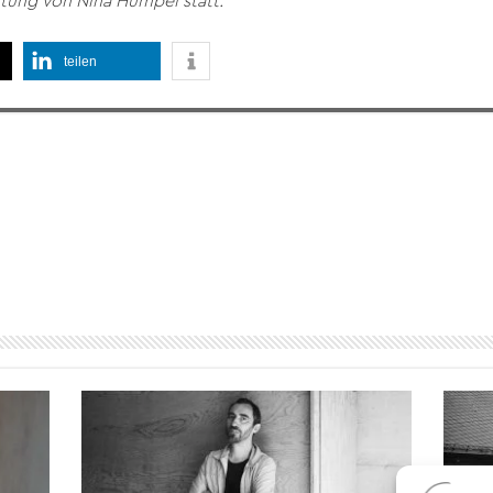
itung von Nina Hümpel statt.
teilen